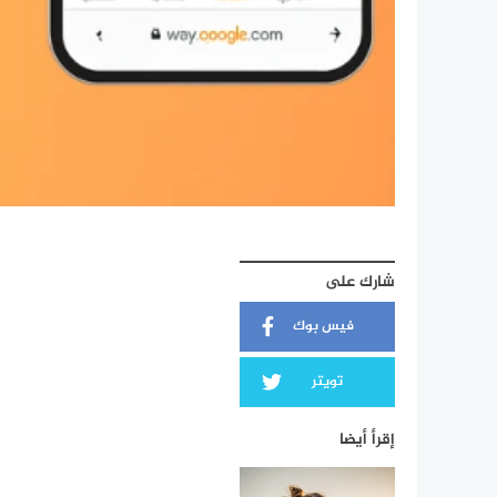
شارك على
فيس بوك
تويتر
إقرأ أيضا